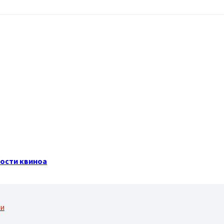
ности квиноа
ти